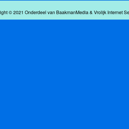
ight © 2021 Onderdeel van
BaakmanMedia
&
Vrolijk Internet S